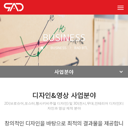
Tog
navi
BUSINESS
BUSINESS
RAD BTL
사업분야
디자인&영상 사업분야
2D(브로슈어,포스터,행사키비주얼 디자인) 및 3D(전시,무대,인테리어 디자인)디
자인과 영상 제작 분야
창의적인 디자인을 바탕으로 최적의 결과물을 제공합니