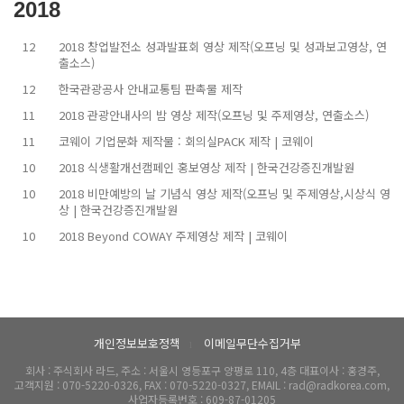
2018
12
2018 창업발전소 성과발표회 영상 제작(오프닝 및 성과보고영상, 연
출소스)
12
한국관광공사 안내교통팀 판촉물 제작
11
2018 관광안내사의 밤 영상 제작(오프닝 및 주제영상, 연출소스)
11
코웨이 기업문화 제작물 : 회의실PACK 제작 | 코웨이
10
2018 식생활개선캠페인 홍보영상 제작 | 한국건강증진개발원
10
2018 비만예방의 날 기념식 영상 제작(오프닝 및 주제영상,시상식 영
상 | 한국건강증진개발원
10
2018 Beyond COWAY 주제영상 제작 | 코웨이
개인정보보호정책
이메일무단수집거부
l
회사 : 주식회사 라드, 주소 : 서울시 영등포구 양평로 110, 4층 대표이사 : 홍경주,
고객지원 : 070-5220-0326, FAX : 070-5220-0327, EMAIL : rad@radkorea.com,
사업자등록번호 : 609-87-01205