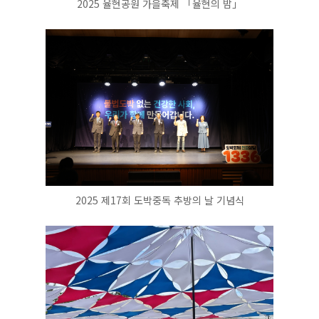
2025 율현공원 가을축제 「율현의 밤」
2025 제17회 도박중독 추방의 날 기념식