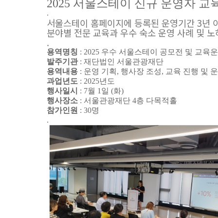
2025 서울스테이 신규 운영자 교
.
서울스테이 홈페이지에 등록된 운영기간 3년 
분야별 전문 교육과 우수 숙소 운영 사례 및 
.
용역명칭
:
2025 우수 서울스테이 공모전 및 교육
발주기관
: 재단법인 서울관광재단
용역내용
: 운영 기획, 행사장 조성, 교육 진행 및 
과업년도
:
2025년도
행사일시
:
7월 1일 (화)
행사장소
:
서울관광재단 4층 다목적홀
참가인원
:
30명
.